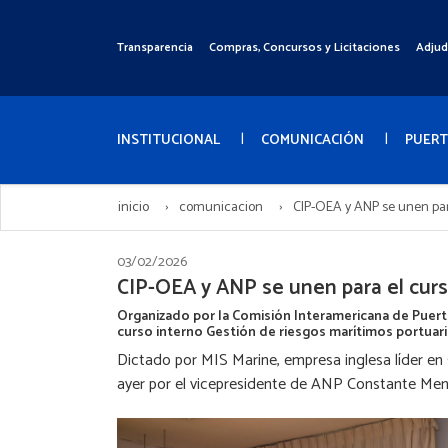
Pasar
al
Transparencia
Compras, Concursos y Licitaciones
Adjud
Menú
contenido
Superior
principal
Menú
Principal
INSTITUCIONAL
COMUNICACIÓN
PUER
inicio
comunicacion
CIP-OEA y ANP se unen para
03/02/2026
CIP-OEA y ANP se unen para el curs
Organizado por la Comisión Interamericana de Puert
curso interno Gestión de riesgos marítimos portuari
Dictado por MIS Marine, empresa inglesa líder en 
ayer por el vicepresidente de ANP Constante Me