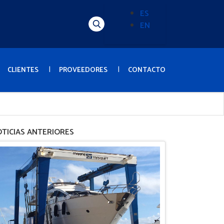
ES
EN
Alternador
de
idioma
(Content)
CLIENTES
PROVEEDORES
CONTACTO
TICIAS ANTERIORES