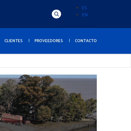
ES
EN
Alternador
de
idioma
(Content)
CLIENTES
PROVEEDORES
CONTACTO