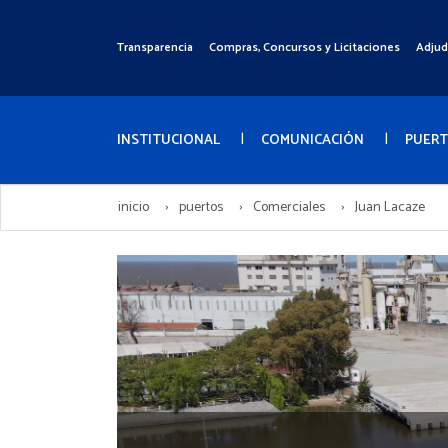
Pasar
al
Transparencia
Compras, Concursos y Licitaciones
Adjud
Menú
contenido
Superior
principal
Menú
Principal
INSTITUCIONAL
COMUNICACIÓN
PUER
inicio
puertos
Comerciales
Juan Lacaze