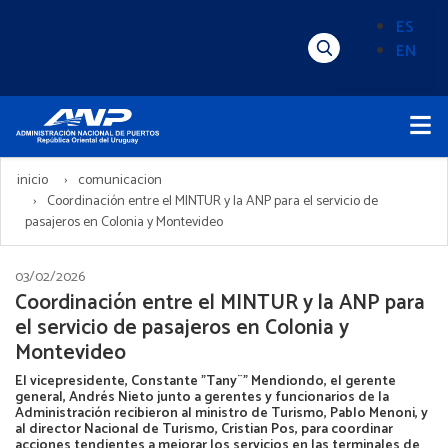
Pasar
ES
al
EN
Menú
Alternado
contenido
Superior
de
principal
Menú
idioma
Principal
(Content)
inicio
comunicacion
Coordinación entre el MINTUR y la ANP para el servicio de
pasajeros en Colonia y Montevideo
03/02/2026
Coordinación entre el MINTUR y la ANP para
el servicio de pasajeros en Colonia y
Montevideo
El vicepresidente, Constante "Tany¨" Mendiondo, el gerente
general, Andrés Nieto junto a gerentes y funcionarios de la
Administración recibieron al ministro de Turismo, Pablo Menoni, y
al director Nacional de Turismo, Cristian Pos, para coordinar
acciones tendientes a mejorar los servicios en las terminales de