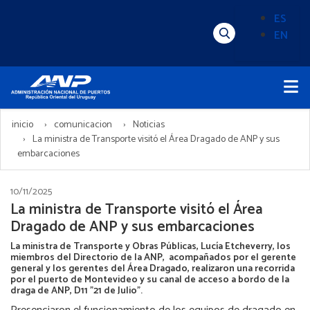
Pasar
ES
al
EN
Menú
Alternado
contenido
Superior
de
principal
Menú
idioma
Principal
(Content)
inicio
comunicacion
Noticias
La ministra de Transporte visitó el Área Dragado de ANP y sus
embarcaciones
10/11/2025
La ministra de Transporte visitó el Área
Dragado de ANP y sus embarcaciones
La ministra de Transporte y Obras Públicas, Lucía Etcheverry, los
miembros del Directorio de la ANP, acompañados por el gerente
general y los gerentes del Área Dragado, realizaron una recorrida
por el puerto de Montevideo y su canal de acceso a bordo de la
draga de ANP, D11 "21 de Julio".