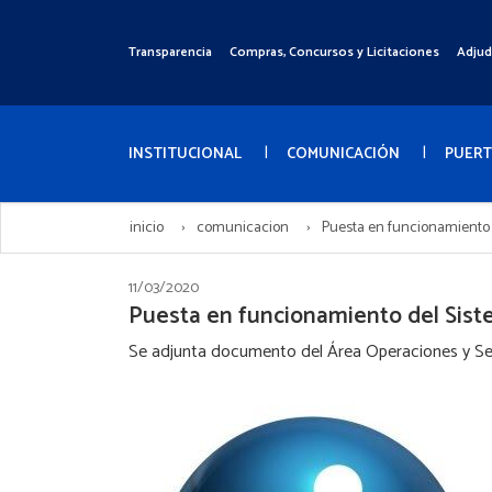
Pasar
al
Transparencia
Compras, Concursos y Licitaciones
Adjud
Menú
contenido
Superior
principal
Menú
Principal
INSTITUCIONAL
COMUNICACIÓN
PUER
inicio
comunicacion
Puesta en funcionamiento d
11/03/2020
Puesta en funcionamiento del Sist
Se adjunta documento del Área Operaciones y Serv