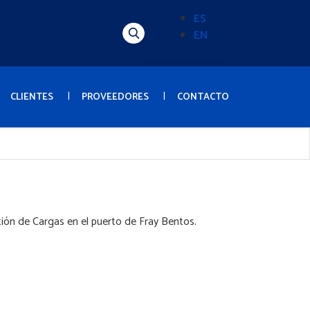
ES
EN
Alternador
de
idioma
(Content)
CLIENTES
PROVEEDORES
CONTACTO
ión de Cargas en el puerto de Fray Bentos.