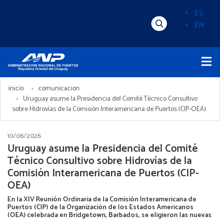
Pasar
ES
al
EN
Menú
Alternado
contenido
Superior
de
principal
Menú
idioma
Principal
(Content)
inicio
comunicacion
Uruguay asume la Presidencia del Comité Técnico Consultivo
sobre Hidrovías de la Comisión Interamericana de Puertos (CIP-OEA)
10/06/2026
Uruguay asume la Presidencia del Comité
Técnico Consultivo sobre Hidrovías de la
Comisión Interamericana de Puertos (CIP-
OEA)
En la XIV Reunión Ordinaria de la Comisión Interamericana de
Puertos (CIP) de la Organización de los Estados Americanos
(OEA) celebrada en Bridgetown, Barbados, se eligieron las nuevas