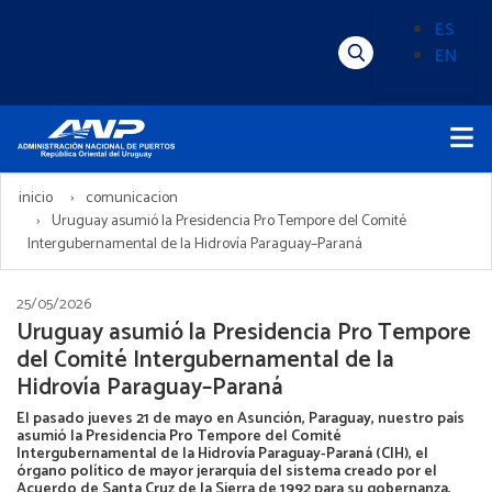
Pasar
ES
al
EN
Menú
Alternado
contenido
Superior
de
principal
Menú
idioma
Principal
(Content)
inicio
comunicacion
Uruguay asumió la Presidencia Pro Tempore del Comité
Intergubernamental de la Hidrovía Paraguay–Paraná
25/05/2026
Uruguay asumió la Presidencia Pro Tempore
del Comité Intergubernamental de la
Hidrovía Paraguay–Paraná
El pasado jueves 21 de mayo en Asunción, Paraguay, nuestro país
asumió la Presidencia Pro Tempore del Comité
Intergubernamental de la Hidrovía Paraguay-Paraná (CIH), el
órgano político de mayor jerarquía del sistema creado por el
Acuerdo de Santa Cruz de la Sierra de 1992 para su gobernanza,