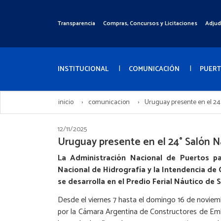
Pasar
al
Transparencia
Compras, Concursos y Licitaciones
Adjud
Menú
contenido
Superior
principal
Menú
Principal
INSTITUCIONAL
COMUNICACIÓN
PUER
inicio
comunicacion
Uruguay presente en el 24
12/11/2025
Uruguay presente en el 24° Salón N
La Administración Nacional de Puertos par
Nacional de Hidrografía y la Intendencia de C
se desarrolla en el Predio Ferial Náutico de
Desde el viernes 7 hasta el domingo 16 de noviem
por la Cámara Argentina de Constructores de Emba