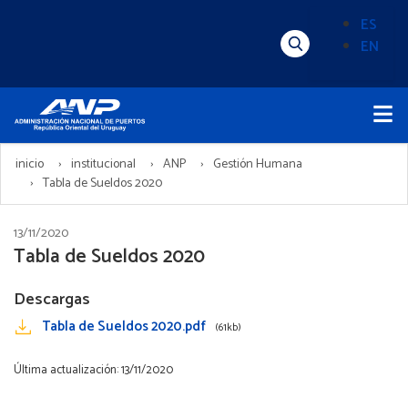
Pasar
ES
al
EN
Menú
Alternado
contenido
Superior
de
principal
Menú
idioma
Principal
(Content)
inicio
institucional
ANP
Gestión Humana
Tabla de Sueldos 2020
13/11/2020
Tabla de Sueldos 2020
Descargas
Tabla de Sueldos 2020.pdf
(61kb)
Última actualización: 13/11/2020