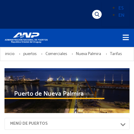
Pasar
ES
al
EN
Menú
Alternado
contenido
Superior
de
principal
Menú
idioma
Principal
(Content)
inicio
puertos
Comerciales
Nueva Palmira
Tarifas
Puerto de Nueva Palmira
Menú
MENÚ DE PUERTOS
Sección
Puerto