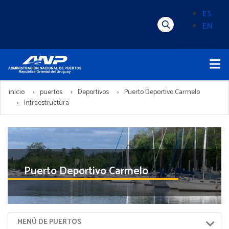
Pasar
ES
al
EN
Menú
Alternado
contenido
Superior
de
principal
Menú
idioma
Principal
(Content)
inicio
puertos
Deportivos
Puerto Deportivo Carmelo
Infraestructura
Puerto Deportivo Carmelo
Menú
MENÚ DE PUERTOS
Sección