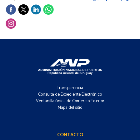
Footer
-
Transparencia
Menú
Consulta de Expediente Electrónico
Ventanilla única de Comercio Exterior
Mapa del sitio
Footer
-
Contacto
CONTACTO