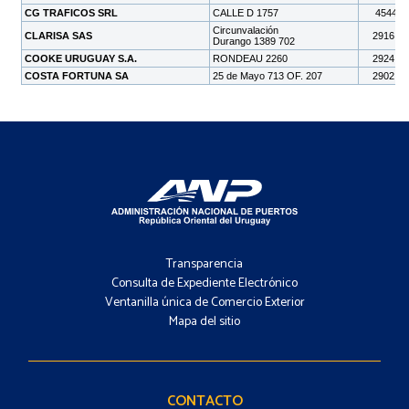
Footer
-
Transparencia
Menú
Consulta de Expediente Electrónico
Ventanilla única de Comercio Exterior
Mapa del sitio
Footer
-
Contacto
CONTACTO