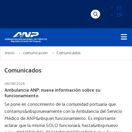
Pasar
ES
al
EN
Menú
Alternado
contenido
Superior
de
principal
Menú
idioma
Principal
(Content)
inicio
comunicacion
Comunicados
Comunicados
06/08/2026
Ambulancia ANP: nueva información sobre su
funcionamiento
Se pone en conocimiento de la comunidad portuaria que
contamos&nbsp;nuevamente con la Ambulancia del Servicio
Médico de ANP&nbsp;en funcionamiento. Es importante
aclarar que la misma SOLO funcionará, hasta&nbsp;nuevo