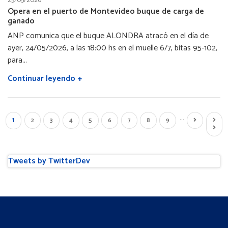
25/05/2026
Opera en el puerto de Montevideo buque de carga de
ganado
ANP comunica que el buque ALONDRA atracó en el día de
ayer, 24/05/2026, a las 18:00 hs en el muelle 6/7, bitas 95-102,
para...
Continuar leyendo +
…
Página
1
Page
2
Page
3
Page
4
Page
5
Page
6
Page
7
Page
8
Page
9
Siguiente
Últim
actual
página
págin
Tweets by TwitterDev