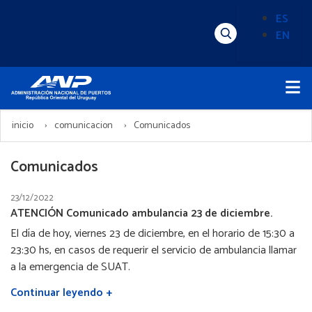
Pasar
ES
al
EN
Menú
Alternado
contenido
Superior
de
principal
Menú
idioma
Principal
(Content)
inicio
comunicacion
Comunicados
Comunicados
23/12/2022
ATENCIÓN Comunicado ambulancia 23 de diciembre.
El día de hoy, viernes 23 de diciembre, en el horario de 15:30 a
23:30 hs, en casos de requerir el servicio de ambulancia llamar
a la emergencia de SUAT.
Continuar leyendo +