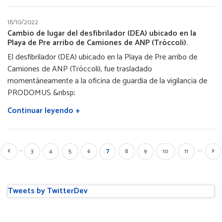
18/10/2022
Cambio de lugar del desfibrilador (DEA) ubicado en la
Playa de Pre arribo de Camiones de ANP (Tróccoli).
El desfibrilador (DEA) ubicado en la Playa de Pre arribo de
Camiones de ANP (Tróccoli), fue trasladado
momentáneamente a la oficina de guardia de la vigilancia de
PRODOMUS &nbsp;
Continuar leyendo +
…
…
Página
7
mera
Página
Page
3
Page
4
Page
5
Page
6
Page
8
Page
9
Page
10
Page
11
Sig
actual
ina
anterior
pág
Tweets by TwitterDev