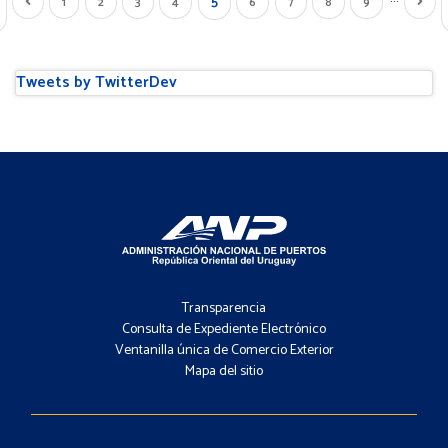
Página
5
imera
Página
Page
1
Page
2
Page
3
Page
4
Page
6
Page
7
Page
8
Page
9
Sigui
actual
gina
anterior
págin
Tweets by TwitterDev
Footer
-
Transparencia
Menú
Consulta de Expediente Electrónico
Ventanilla única de Comercio Exterior
Mapa del sitio
Footer
-
Contacto