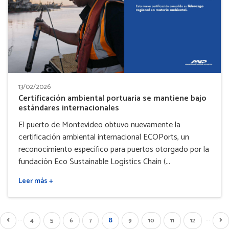
13/02/2026
Certificación ambiental portuaria se mantiene bajo
estándares internacionales
El puerto de Montevideo obtuvo nuevamente la
certificación ambiental internacional ECOPorts, un
reconocimiento específico para puertos otorgado por la
fundación Eco Sustainable Logistics Chain (...
Leer más +
…
…
Página
8
era
Página
Page
4
Page
5
Page
6
Page
7
Page
9
Page
10
Page
11
Page
12
Sig
actual
na
anterior
pág