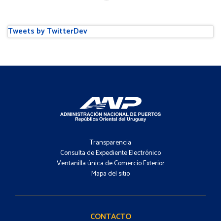
Tweets by TwitterDev
Footer
-
Transparencia
Menú
Consulta de Expediente Electrónico
Ventanilla única de Comercio Exterior
Mapa del sitio
Footer
-
Contacto
CONTACTO