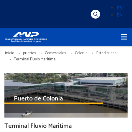
Pasar
ES
al
EN
Menú
Alternado
contenido
Superior
de
principal
Menú
idioma
Principal
(Content)
inicio
puertos
Comerciales
Colonia
Estadísticas
Terminal Fluvio Marítima
Puerto de Colonia
Terminal Fluvio Marítima