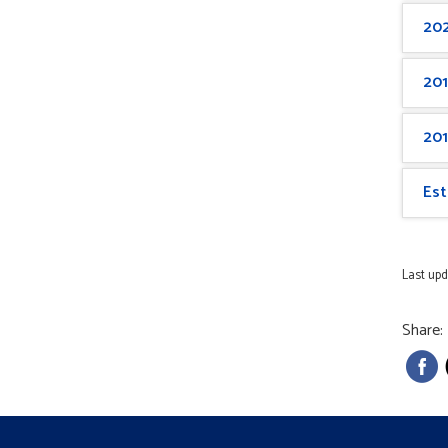
20
20
20
Est
Last up
Share: