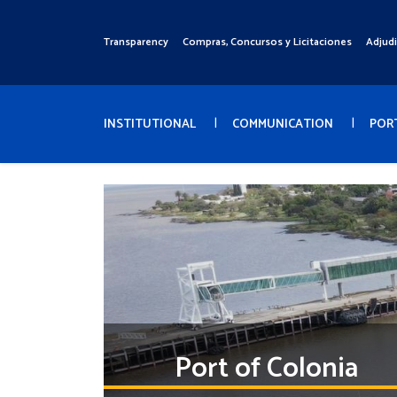
Pasar
al
Transparency
Compras, Concursos y Licitaciones
Adjud
Menú
contenido
Superior
principal
Menú
Principal
INSTITUTIONAL
COMMUNICATION
POR
Port of Colonia