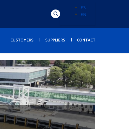
ES
EN
Alternador
de
idioma
(Content)
CUSTOMERS
SUPPLIERS
CONTACT