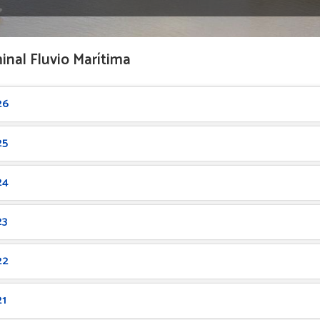
inal Fluvio Marítima
26
25
24
23
22
21