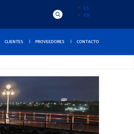
ES
EN
Alternador
de
idioma
(Content)
CLIENTES
PROVEEDORES
CONTACTO