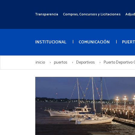
Pasar
al
Transparencia
Compras, Concursos y Licitaciones
Adjud
Menú
contenido
Superior
principal
Menú
Principal
INSTITUCIONAL
COMUNICACIÓN
PUER
inicio
puertos
Deportivos
Puerto Deportivo 