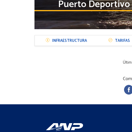
Puerto Deportivo 
Menú
INFRAESTRUCTURA
TARIFAS
Sección
Puerto
Últim
Comp