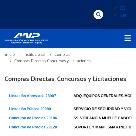
Pasar
ES
al
EN
Menú
Alternado
contenido
Superior
de
principal
Menú
idioma
Principal
(Content)
inicio
institucional
Compras
Compras Directas, Concursos y Licitaciones
Compras Directas, Concursos y Licitaciones