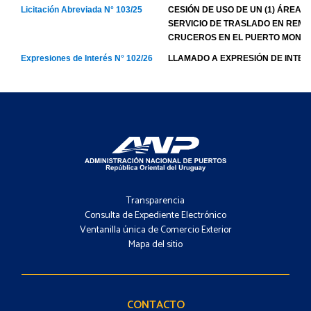
Footer
-
Transparencia
Menú
Consulta de Expediente Electrónico
Ventanilla única de Comercio Exterior
Mapa del sitio
Footer
-
Contacto
CONTACTO