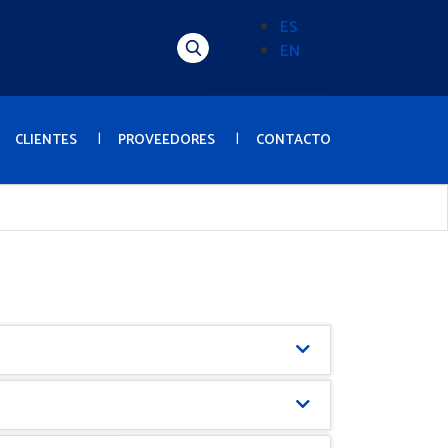
ES
EN
Alternador
de
idioma
(Content)
CLIENTES
PROVEEDORES
CONTACTO