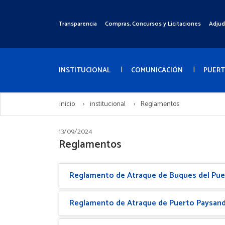
Pasar
al
Transparencia
Compras, Concursos y Licitaciones
Adjud
Menú
contenido
Superior
principal
Menú
Principal
INSTITUCIONAL
COMUNICACIÓN
PUER
inicio
institucional
Reglamentos
13/09/2024
Reglamentos
Reglamento de Atraque de Buques del Pue
Reglamento de Atraque de Puerto Paysan