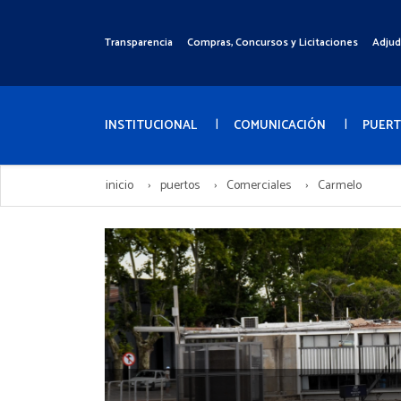
Pasar
al
Transparencia
Compras, Concursos y Licitaciones
Adjud
Menú
contenido
Superior
principal
Menú
Principal
INSTITUCIONAL
COMUNICACIÓN
PUER
inicio
puertos
Comerciales
Carmelo