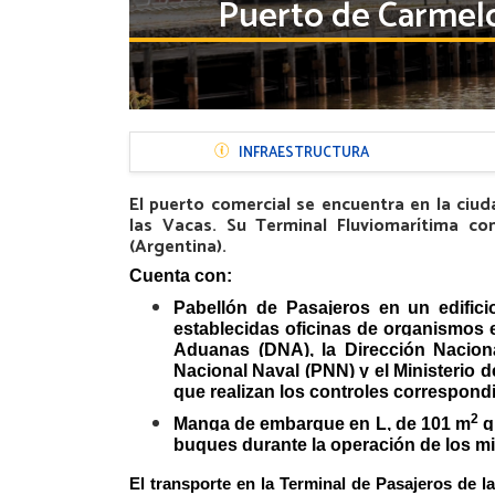
Puerto de Carmel
Menú
INFRAESTRUCTURA
Puertos
El puerto comercial se encuentra en la ciud
las Vacas.
Su Terminal Fluviomarítima co
(Argentina).
Cuenta con:
Pabellón de Pasajeros
en un edific
establecidas oficinas de organismos 
Aduanas (DNA), la Dirección Naciona
Nacional Naval (PNN) y el Ministerio 
que realizan los controles correspondi
2
Manga de embarque
en L, de 101 m
q
buques durante la operación de los m
El transporte en la Terminal de Pasajeros de 