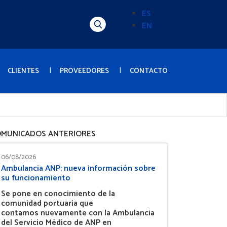
ES
EN
Alternador
de
idioma
(Content)
CLIENTES
PROVEEDORES
CONTACTO
MUNICADOS ANTERIORES
06/08/2026
Ambulancia ANP: nueva información sobre
su funcionamiento
Se pone en conocimiento de la
comunidad portuaria que
contamos nuevamente con la Ambulancia
del Servicio Médico de ANP en