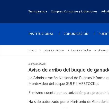
Pasar
al
Transparencia
Compras, Concursos y Licitaciones
Adjud
Menú
contenido
Superior
principal
Menú
Principal
INSTITUCIONAL
COMUNICACIÓN
PUER
inicio
comunicacion
Comunicados
Aviso d
23/04/2026
Aviso de arribo del buque de gan
La Administración Nacional de Puertos informa que 
Montevideo del buque GULF LIVESTOCK 2.
El mismo cuenta con autorización para preparar l
Ha sido autorizado por el Ministerio de Ganadería