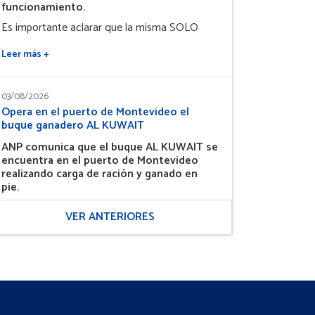
funcionamiento.
Es importante aclarar que la misma SOLO
Leer más +
03/08/2026
Opera en el puerto de Montevideo el
buque ganadero AL KUWAIT
ANP comunica que el buque AL KUWAIT se
encuentra en el puerto de Montevideo
realizando carga de ración y ganado en
pie.
Uruguay reafirma el rol estratégico de su
VER ANTERIORES
agroindustria como
Leer más +
22/07/2026
Buque Galloway Express carga ganado y