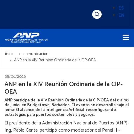
Pasar
ES
al
EN
Menú
Alternado
contenido
Superior
de
principal
Menú
idioma
Principal
(Content)
inicio
comunicacion
ANP en la XIV Reunión Ordinaria de la CIP-OEA
08/06/2026
ANP en la XIV Reunión Ordinaria de la CIP-
OEA
ANP participa de la XIV Reunión Ordinaria de la CIP-OEA del 8 al 10
de junio, en Bridgetown, Barbados. El evento se desarrolla bajo el
lema: El alcance de la Inteligencia Artificial: reconfigurando
estrategias para puertos sostenibles y seguros.
El presidente de la Administración Nacional de Puertos (ANP)
Ing. Pablo Genta, participó como moderador del Panel II -