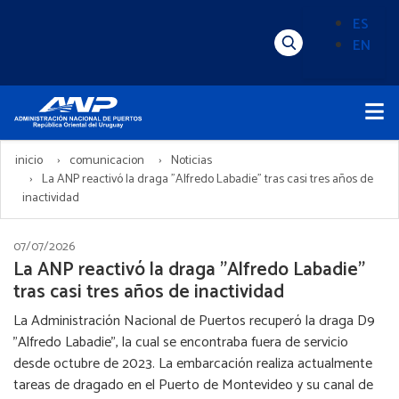
Pasar
ES
al
EN
Menú
Alternado
contenido
Superior
de
principal
Menú
idioma
Principal
(Content)
inicio
comunicacion
Noticias
La ANP reactivó la draga "Alfredo Labadie" tras casi tres años de
inactividad
07/07/2026
La ANP reactivó la draga "Alfredo Labadie"
tras casi tres años de inactividad
La Administración Nacional de Puertos recuperó la draga D9
"Alfredo Labadie", la cual se encontraba fuera de servicio
desde octubre de 2023. La embarcación realiza actualmente
tareas de dragado en el Puerto de Montevideo y su canal de