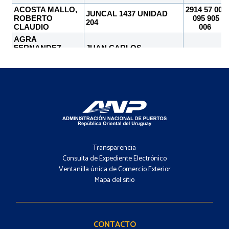
Footer
-
Transparencia
Menú
Consulta de Expediente Electrónico
Ventanilla única de Comercio Exterior
Mapa del sitio
Footer
-
Contacto
CONTACTO