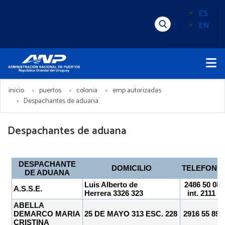
Pasar
ES
al
EN
Menú
Alternado
contenido
Superior
de
principal
Menú
idioma
Principal
(Content)
inicio
puertos
colonia
emp autorizadas
Despachantes de aduana
Despachantes de aduana