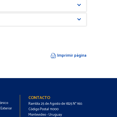
Imprimir página
Footer
Footer
CONTACTO
rónico
-
-
Rambla 25 de Agosto de 1825 N° 160.
Exterior
Código Postal: 11000
Menú
Contacto
Montevideo - Uruguay