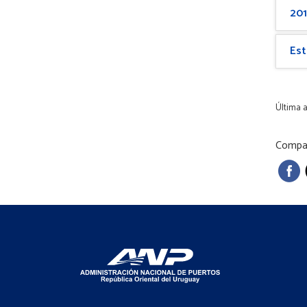
20
Est
Última a
Compar