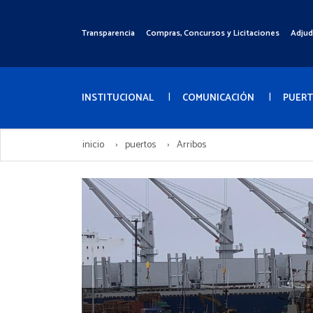
Pasar
al
Transparencia
Compras, Concursos y Licitaciones
Adjud
Menú
contenido
Superior
principal
Menú
Principal
INSTITUCIONAL
COMUNICACIÓN
PUER
inicio
puertos
Arribos