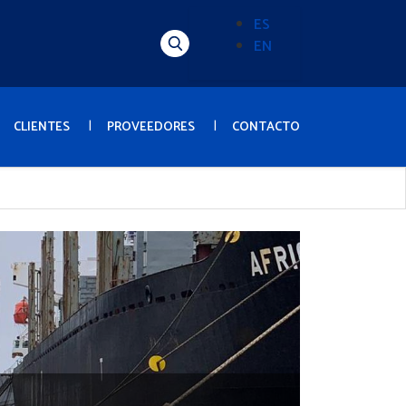
ES
EN
Alternador
de
idioma
(Content)
CLIENTES
PROVEEDORES
CONTACTO