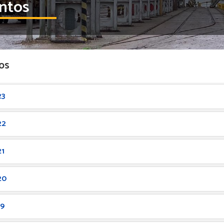
ntos
bos
23
22
21
20
19