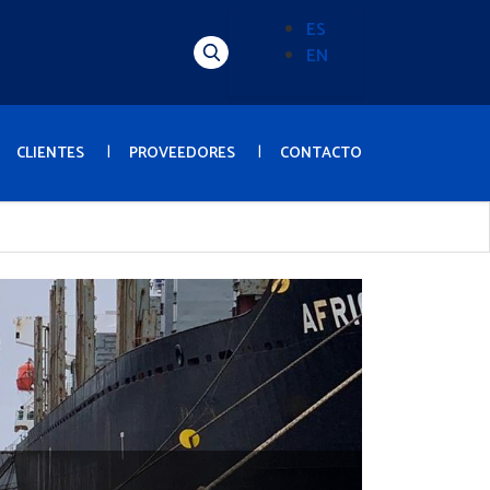
ES
EN
Alternador
de
idioma
(Content)
CLIENTES
PROVEEDORES
CONTACTO