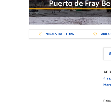
Puerto de Fray Be
Menú
INFRAESTRUCTURA
TARIFA
Sección
Puerto
B
Enl
Sist
Mar
Últim