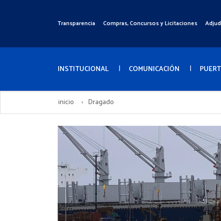
Pasar
al
Transparencia
Compras, Concursos y Licitaciones
Adjud
Menú
contenido
Superior
principal
Menú
Principal
INSTITUCIONAL
COMUNICACIÓN
PUER
inicio
Dragado