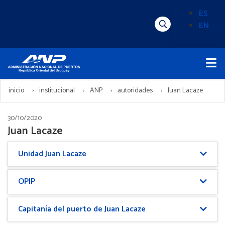
Pasar
ES
al
EN
Menú
Alternado
contenido
Superior
de
principal
Menú
idioma
Principal
(Content)
inicio
institucional
ANP
autoridades
Juan Lacaze
30/10/2020
Juan Lacaze
Unidad Juan Lacaze
OPIP
Capitanía del puerto de Juan Lacaze