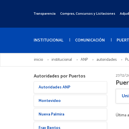
Pasar
al
Transparencia
Compras, Concursos y Licitaciones
Adjud
Menú
contenido
Superior
principal
Menú
Principal
INSTITUCIONAL
COMUNICACIÓN
PUER
inicio
institucional
ANP
autoridades
Pu
Autoridades por Puertos
27/12/2
Puer
Autoridades ANP
Uni
Montevideo
Nueva Palmira
Última a
Fray Bentos