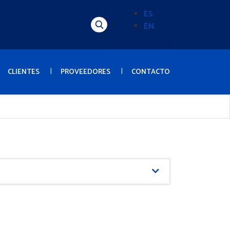
ES
EN
Alternador
de
idioma
(Content)
CLIENTES
PROVEEDORES
CONTACTO