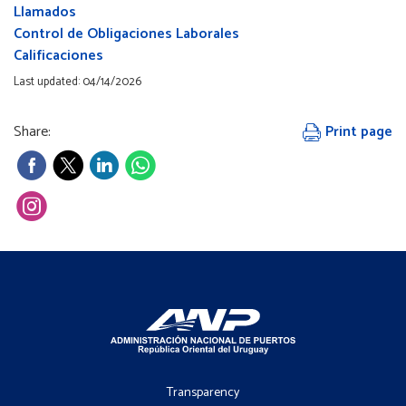
Llamados
Control de Obligaciones Laborales
Calificaciones
Last updated: 04/14/2026
Share:
Print page
Footer
-
Transparency