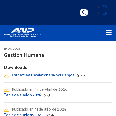
Pasar
ES
al
EN
Menú
Alternado
contenido
Superior
de
principal
Menú
idioma
Principal
(Content)
11/07/2025
Gestión Humana
Downloads
Estructura Escalafonaria por Cargos
(30kb)
Publicado en:
14 de Abril de 2026
Tabla de sueldo 2026
(427kb)
Publicado en:
11 de Julio de 2025
Tabla de sueldos 2025
(943kb)