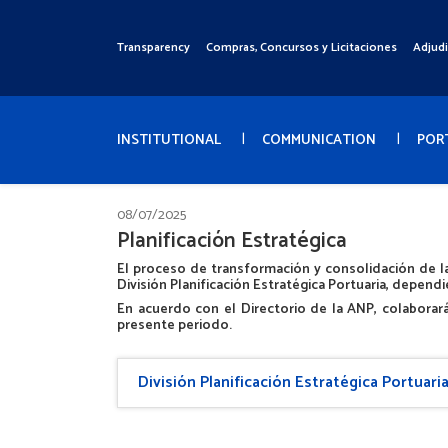
Pasar
al
Transparency
Compras, Concursos y Licitaciones
Adjud
Menú
contenido
Superior
principal
Menú
Principal
INSTITUTIONAL
COMMUNICATION
POR
08/07/2025
Planificación Estratégica
El proceso de transformación y consolidación de la
División Planificación Estratégica Portuaria, depend
En acuerdo con el Directorio de la ANP, colaborar
presente periodo.
División Planificación Estratégica Portuari