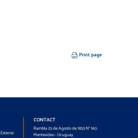
Print page
Footer
Footer
CONTACT
-
-
Rambla 25 de Agosto de 1825 N° 160.
Exterior
Menú
Contacto
Montevideo - Uruguay