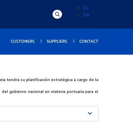
ES
EN
Alternador
de
idioma
(Content)
CUSTOMERS
SUPPLIERS
CONTACT
a tendrá su planificación estratégica a cargo de la
del gobierno nacional en materia portuaria para el