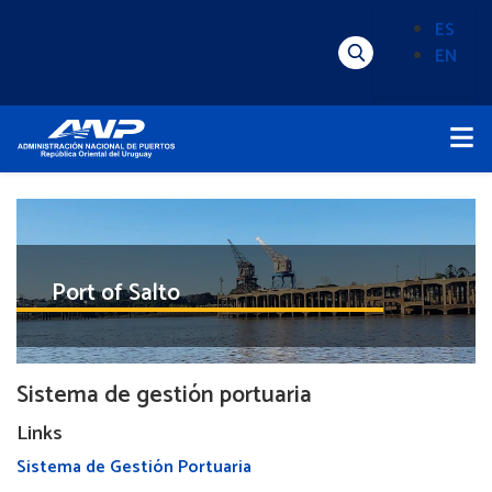
Pasar
ES
al
EN
Menú
Alternado
contenido
Superior
de
principal
Menú
idioma
Principal
(Content)
Port of Salto
Sistema de gestión portuaria
Links
Sistema de Gestión Portuaria