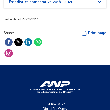
Estadística comparativa 2018 - 2020
Last updated: 06/12/2026
Share:
Print page
Footer
-
Transparency
Menú
Digital File Query