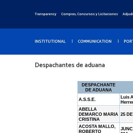
Pasar
al
Transparency
Compras, Concursos y Licitaciones
Adjud
Menú
contenido
Superior
principal
Menú
Principal
INSTITUTIONAL
COMMUNICATION
POR
Despachantes de aduana