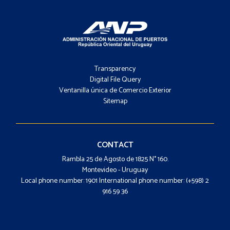
Footer
-
Transparency
Menú
Digital File Query
Ventanilla única de Comercio Exterior
Sitemap
Footer
-
Contacto
CONTACT
Rambla 25 de Agosto de 1825 N° 160.
Montevideo - Uruguay
Local phone number: 1901 International phone number: (+598) 2
916 59 36