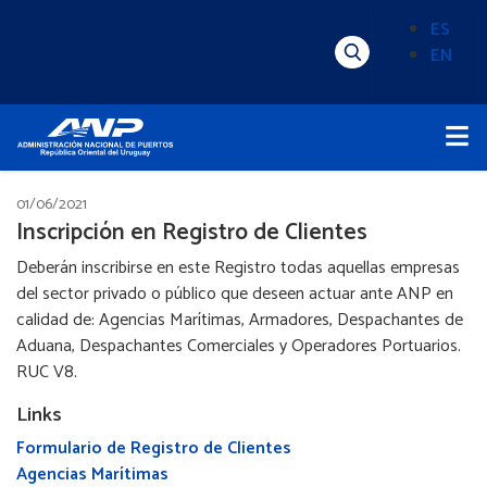
Pasar
ES
al
EN
Menú
Alternado
contenido
Superior
de
principal
Menú
idioma
Principal
(Content)
01/06/2021
Inscripción en Registro de Clientes
Deberán inscribirse en este Registro todas aquellas empresas
del sector privado o público que deseen actuar ante ANP en
calidad de: Agencias Marítimas, Armadores, Despachantes de
Aduana, Despachantes Comerciales y Operadores Portuarios.
RUC V8.
Links
Formulario de Registro de Clientes
Agencias Marítimas