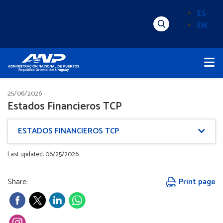
Pasar
ES
al
EN
Menú
Alternado
contenido
Superior
de
principal
Menú
idioma
Principal
(Content)
25/06/2026
Estados Financieros TCP
ESTADOS FINANCIEROS TCP
Last updated: 06/25/2026
Share:
Print page