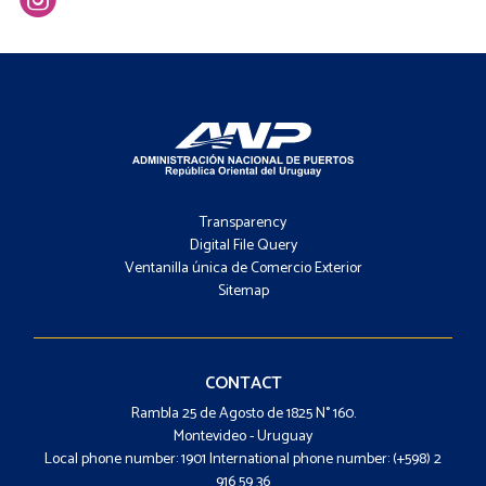
Footer
-
Transparency
Menú
Digital File Query
Ventanilla única de Comercio Exterior
Sitemap
Footer
-
Contacto
CONTACT
Rambla 25 de Agosto de 1825 N° 160.
Montevideo - Uruguay
Local phone number: 1901 International phone number: (+598) 2
916 59 36