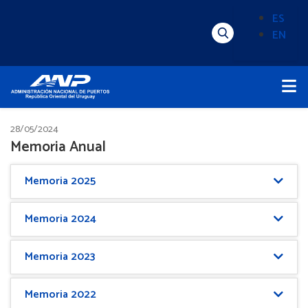
Pasar
ES
al
EN
Menú
Alternado
contenido
Superior
de
principal
Menú
idioma
Principal
(Content)
28/05/2024
Memoria Anual
Memoria 2025
Memoria 2024
Memoria 2023
Memoria 2022