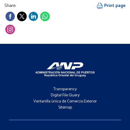
Share:
Print page
Footer
-
Transparency
Menú
Digital File Query
Ventanilla única de Comercio Exterior
Sitemap
Footer
-
Contacto