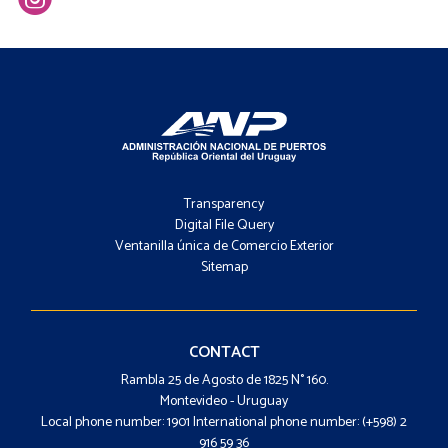
Footer
-
Transparency
Menú
Digital File Query
Ventanilla única de Comercio Exterior
Sitemap
Footer
-
Contacto
CONTACT
Rambla 25 de Agosto de 1825 N° 160.
Montevideo - Uruguay
Local phone number: 1901 International phone number: (+598) 2
916 59 36