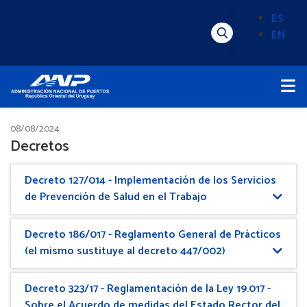
Pasar
ES
al
EN
Menú
Alternado
contenido
Superior
de
principal
Menú
idioma
Principal
(Content)
08/08/2024
Decretos
Decreto 127/014 - Implementación de los Servicios
de Prevención de Salud en el Trabajo
Decreto 186/017 - Reglamento General de Prácticos
(el mismo sustituye al decreto 447/002)
Decreto 323/17 - Reglamentación de la Ley 19.017 -
Sobre el Acuerdo de medidas del Estado Rector del