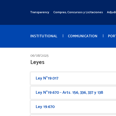
Pasar
al
Transparency
Compras, Concursos y Licitaciones
Adjud
Menú
contenido
Superior
principal
Menú
Principal
INSTITUTIONAL
COMMUNICATION
POR
06/08/2025
Leyes
Ley N°19.017
Ley N°19.670 - Arts. 156, 336, 337 y 138
Ley 19.670