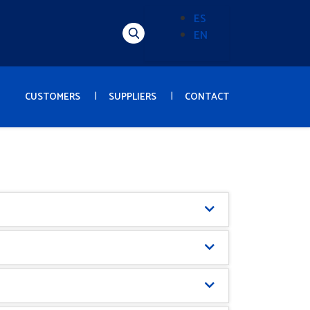
ES
EN
Alternador
de
idioma
(Content)
CUSTOMERS
SUPPLIERS
CONTACT