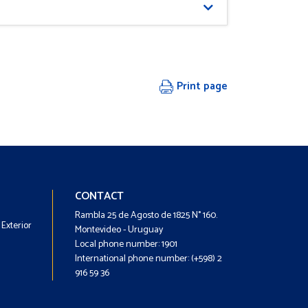
Print page
Footer
Footer
CONTACT
-
-
Rambla 25 de Agosto de 1825 N° 160.
Exterior
Menú
Contacto
Montevideo - Uruguay
Local phone number: 1901
International phone number: (+598) 2
916 59 36