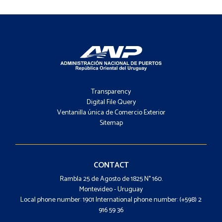
Footer
-
Transparency
Menú
Digital File Query
Ventanilla única de Comercio Exterior
Sitemap
Footer
-
Contacto
CONTACT
Rambla 25 de Agosto de 1825 N° 160.
Montevideo - Uruguay
Local phone number: 1901 International phone number: (+598) 2
916 59 36