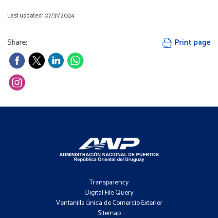
Last updated: 07/31/2024
Share:
Print page
Footer
-
Transparency
Menú
Digital File Query
Ventanilla única de Comercio Exterior
Sitemap