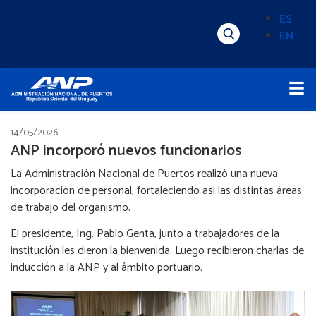
Pasar
ES
al
EN
Menú
Alternado
contenido
Superior
de
principal
Menú
idioma
Principal
(Content)
14/05/2026
ANP incorporó nuevos funcionarios
La Administración Nacional de Puertos realizó una nueva
incorporación de personal, fortaleciendo así las distintas áreas
de trabajo del organismo.
El presidente, Ing. Pablo Genta, junto a trabajadores de la
institución les dieron la bienvenida. Luego recibieron charlas de
inducción a la ANP y al ámbito portuario.