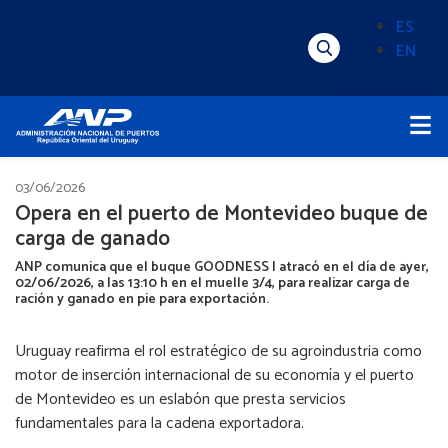
Pasar
ES
al
EN
Menú
Alternado
contenido
Superior
de
principal
Menú
idioma
Principal
(Content)
03/06/2026
Opera en el puerto de Montevideo buque de
carga de ganado
ANP comunica que el buque GOODNESS I atracó en el día de ayer,
02/06/2026, a las 13:10 h en el muelle 3/4, para realizar carga de
ración y ganado en pie para exportación.
Uruguay reafirma el rol estratégico de su agroindustria como
motor de inserción internacional de su economía y el puerto
de Montevideo es un eslabón que presta servicios
fundamentales para la cadena exportadora.