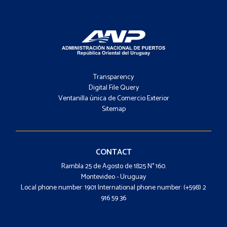
Footer
-
Transparency
Menú
Digital File Query
Ventanilla única de Comercio Exterior
Sitemap
Footer
-
Contacto
CONTACT
Rambla 25 de Agosto de 1825 N° 160.
Montevideo - Uruguay
Local phone number: 1901 International phone number: (+598) 2
916 59 36