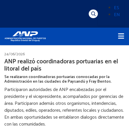
Pasar
ES
al
EN
Menú
Alternado
contenido
Superior
de
principal
Menú
idioma
Principal
(Content)
24/06/2026
ANP realizó coordinadoras portuarias en el
litoral del país
Se realizaron coordinadoras portuarias convocadas por la
Administración en las ciudades de Paysandú y Fray Bentos.
Participaron autoridades de ANP encabezadas por el
presidente y el vicepresidente, acompañados por gerencias de
área. Participaron además otros organismos, intendencias,
diputados, ediles, operadores, referentes locales y ciudadanos.
En ambas oportunidades se entablaron dialogos directamente
con las comunidades.