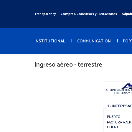
Pasar
al
Transparency
Compras, Concursos y Licitaciones
Adjud
Menú
contenido
Superior
principal
Menú
Principal
INSTITUTIONAL
COMMUNICATION
POR
Ingreso aéreo - terrestre