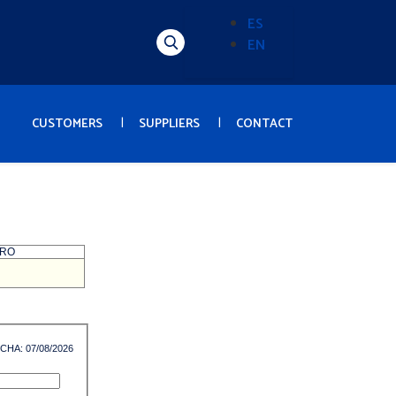
ES
EN
Alternador
de
idioma
(Content)
CUSTOMERS
SUPPLIERS
CONTACT