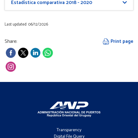
Estadística comparativa 2018 - 2020
Last updated: 06/12/2026
Share:
Print page
Footer
-
Transparency
Menú
Digital File Query