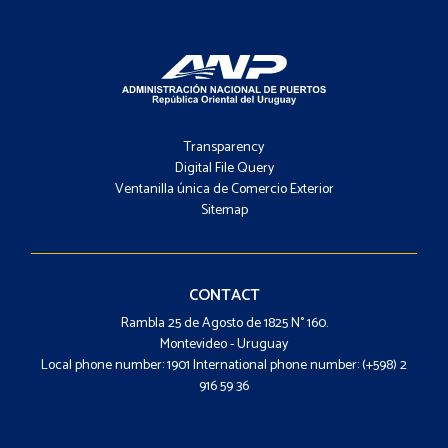
Footer
-
Transparency
Menú
Digital File Query
Ventanilla única de Comercio Exterior
Sitemap
Footer
-
Contacto
CONTACT
Rambla 25 de Agosto de 1825 N° 160.
Montevideo - Uruguay
Local phone number: 1901 International phone number: (+598) 2
916 59 36